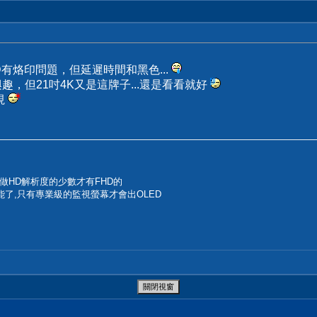
ED有烙印問題，但延遲時間和黑色...
趣，但21吋4K又是這牌子...還是看看就好
視
只做HD解析度的少數才有FHD的
能了,只有專業級的監視螢幕才會出OLED