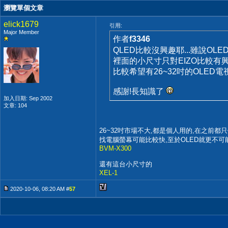
瀏覽單個文章
elick1679
引用:
Major Member
作者
f3346
QLED比較沒興趣耶...雖說OL
裡面的小尺寸只對EIZO比較有興
比較希望有26~32吋的OLED電
感謝!長知識了
加入日期: Sep 2002
文章: 104
26~32吋市場不大,都是個人用的,在之前都
找電腦螢幕可能比較快,至於OLED就更不可
BVM-X300
還有這台小尺寸的
XEL-1
2020-10-06, 08:20 AM #
57