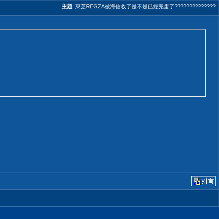
主題
:
東芝REGZA被海信收了是不是已經完蛋了??????????????