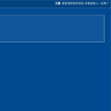
主題
:
家庭電影院的用途-你會跟家人一起看？