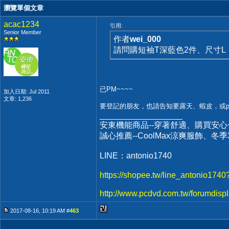
瀏覽單個文章
acac1234
引用:
Senior Member
作者
wei_000
請問購短袖T深藍色2件、尺寸L
已PM~~~~
加入日期: Jul 2011
文章: 1,236
要登記的朋友，也請告知要露天、蝦皮，或p
__________________
安東機能商品--穿著舒適、購買安心
誠心推薦--CoolMax涼爽服飾、冬
LINE：antonio1740
https://shopee.tw/line_antonio1740
http://www.pcdvd.com.tw/forumdisp
2017-08-16, 10:19 AM #
463