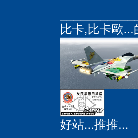
___________
比卡,比卡歐..
好站...推推...