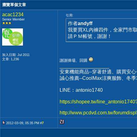
瀏覽單個文章
acac1234
引用:
Senior Member
作者
andyff
我要買XL內褲四件，全家門市
請ＰＭ帳號，謝謝！
加入日期: Jul 2011
文章: 1,236
謝謝捧場、回購
__________________
安東機能商品--穿著舒適、購買安心
誠心推薦--CoolMax涼爽服飾、冬
LINE：antonio1740
https://shopee.tw/line_antonio1740
http://www.pcdvd.com.tw/forumdisp
2012-03-09, 05:35 PM #
7