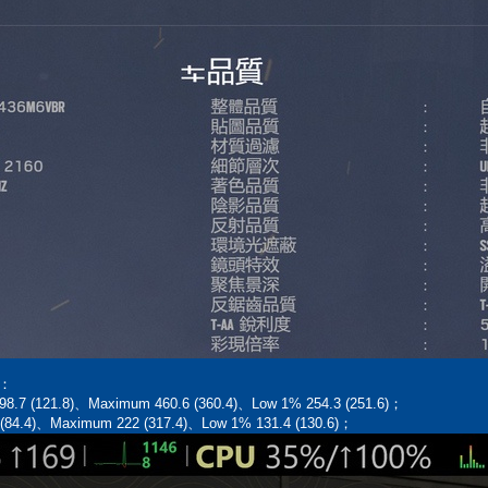
)：
98.7 (121.8)、Maximum 460.6 (360.4)、Low 1% 254.3 (251.6)；
 (84.4)、Maximum 222 (317.4)、Low 1% 131.4 (130.6)；