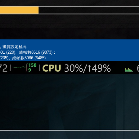
德賽，畫質設定極高 –
301 (220)、總幀數8616 (9873)；
(205)、總幀數5986 (6485)