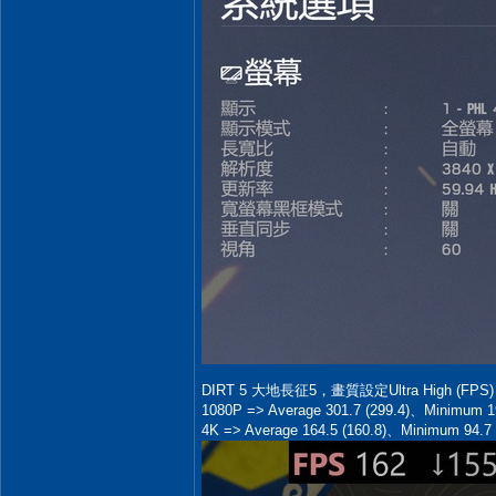
DIRT 5 大地長征5，畫質設定Ultra High (FPS
1080P => Average 301.7 (299.4)、Minimum 1
4K => Average 164.5 (160.8)、Minimum 94.7