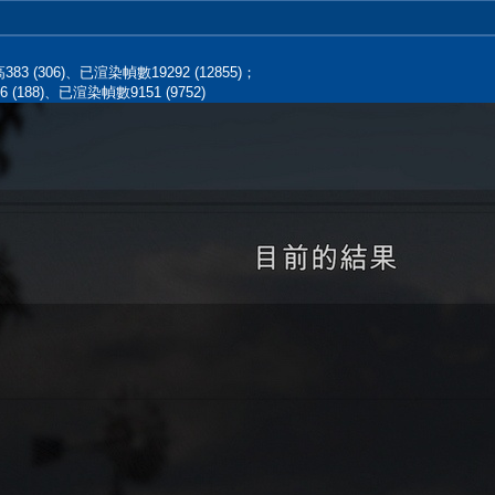
高383 (306)、已渲染幀數19292 (12855)；
6 (188)、已渲染幀數9151 (9752)