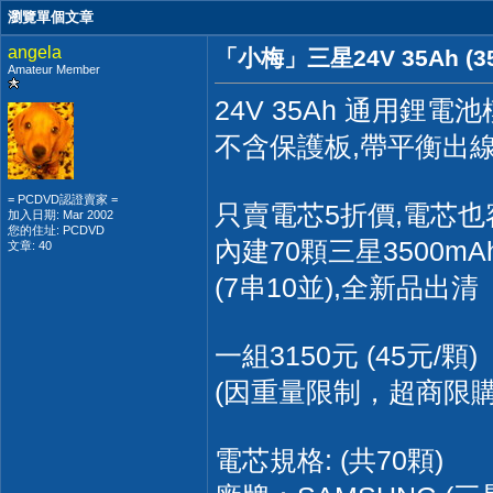
瀏覽單個文章
angela
「小梅」三星24V 35Ah (
Amateur Member
24V 35Ah 通用鋰電池
不含保護板,帶平衡出線
= PCDVD認證賣家 =
只賣電芯5折價,電芯也
加入日期: Mar 2002
您的住址: PCDVD
內建70顆三星3500mAh
文章: 40
(7串10並),全新品出清
一組3150元 (45元/顆)
(因重量限制，超商限購
電芯規格: (共70顆)