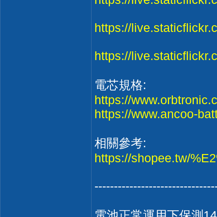
https://live.staticflic
https://live.staticflic
電芯規格:
https://www.orbtronic.
https://www.ancoo-bat
相關參考:
https://shopee.tw/
-------------------------------
電池正常運用下保測14