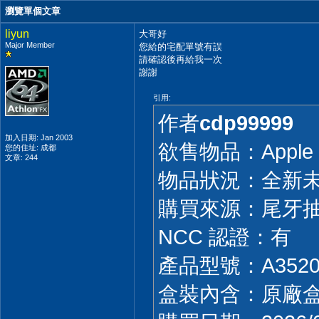
瀏覽單個文章
liyun
大哥好
Major Member
您給的宅配單號有誤
請確認後再給我一次
謝謝
引用:
作者
cdp99999
加入日期: Jan 2003
欲售物品：Apple i
您的住址: 成都
文章: 244
物品狀況：全新
購買來源：尾牙
NCC 認證：有
產品型號：A352
盒裝內含：原廠