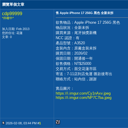
瀏覽單個文章
cdp99999
售 Apple iPhone 17 256G 黑色 全新未拆
*停權中*
欲售物品：Apple iPhone 17 256G 黑色
物品狀況：全新未拆
加入日期: Feb 2013
購買來源：尾牙抽獎新機
您的住址: 花蓮
文章: 0
NCC 認證：有
產品型號：A3520
盒裝內含：原廠盒裝未拆
購買日期：2026/02
保固日期：開通後一年
欲售價格：NT$25000
交易方式：面交花蓮市區
寄送：7-11店到店免運 匯款後寄出
聯絡方式：站內信，謝謝
實品圖片：
https://i.imgur.com/Cy1nAxv.jpeg
https://i.imgur.com/NP7C7ba.jpeg
2026-02-08, 03:44 PM #
1