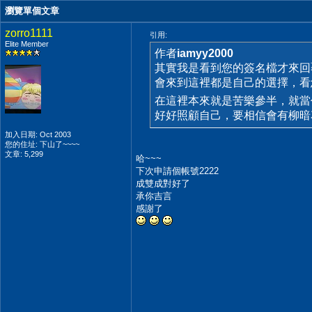
瀏覽單個文章
zorro1111
引用:
Elite Member
作者
iamyy2000
其實我是看到您的簽名檔才來
會來到這裡都是自己的選擇，看您
在這裡本來就是苦樂參半，就
好好照顧自己，要相信會有柳
加入日期: Oct 2003
您的住址: 下山了~~~~
文章: 5,299
哈~~~
下次申請個帳號2222
成雙成對好了
承你吉言
感謝了