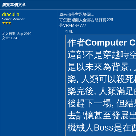
瀏覽單個文章
draculla
原來那是主題樂園....
Senior Member
可怎麼裡面人全都古裝打扮??!!
是VR+MR+???
引用:
加入日期: Sep 2010
文章: 1,341
作者
Computer 
這部不是穿越時
是以未來為背景,
樂, 人類可以殺
樂完後, 人類滿足
後趕下一場, 但
去記憶甚至發展出
機械人Boss是在西