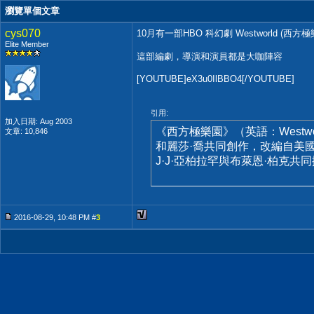
瀏覽單個文章
cys070
10月有一部HBO 科幻劇 Westworld (西方極
Elite Member
這部編劇，導演和演員都是大咖陣容
[YOUTUBE]eX3u0IlBBO4[/YOUTUBE]
引用:
加入日期: Aug 2003
《西方極樂園》（英語：Westw
文章: 10,846
和麗莎·喬共同創作，改編自美國
J·J·亞柏拉罕與布萊恩·柏克共
2016-08-29, 10:48 PM #
3