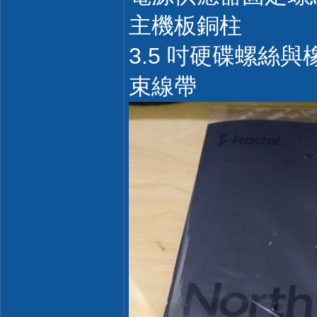
主機板銅柱
3.5 吋硬碟螺絲
束線帶