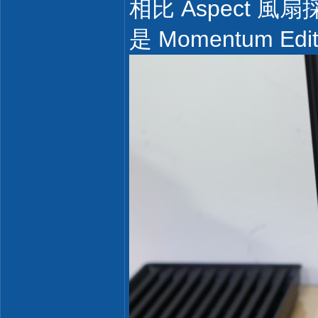
相比 Aspect 
是 Momentum 