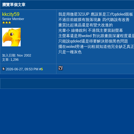
瀏覽單個文章
kkcity59
我是用微星321UP 應該算是三代qdoled面板
Senior Member
不過目前鍍膜有脫落現象 四代聽說有改善
畫質比起液晶還是有蠻大改進的
光暈小 線條銳利 不過我主要當副螢幕
主螢幕還是用woled 對比跟畫面深邃程度還
只能說qdoled還是得要解決那個黑色問題
擺在woled旁邊一比較就知道他完全缺乏真
只是一種灰色
加入日期: Nov 2002
文章: 1,296
2026-06-27, 09:53 PM #
5