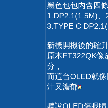
黑色包包內含四
1.DP2.1(1.5M)、2
3.TYPE C DP2.1(
新機開機後的確
原本ET322Q
分，
而這台OLED就
汁又濃郁
聽說OLED傷眼