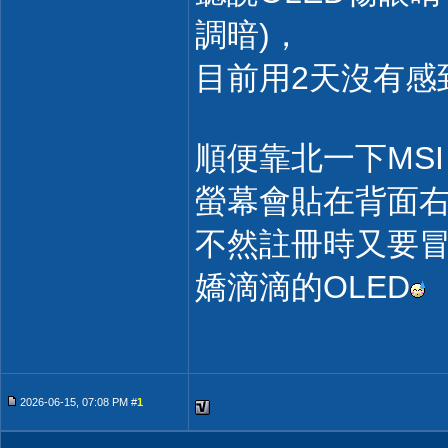
調暗)，
目前用2天沒有感
順便靠北一下MS
螢幕會貼在背面
不然註冊時又要
嬌滴滴的OLED
2026-06-15, 07:08 PM #
1