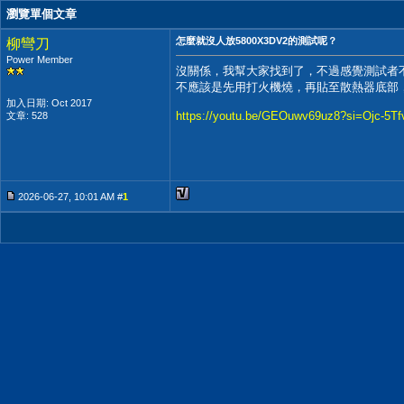
瀏覽單個文章
怎麼就沒人放5800X3DV2的測試呢？
柳彎刀
Power Member
沒關係，我幫大家找到了，不過感覺測試者
不應該是先用打火機燒，再貼至散熱器底部
加入日期: Oct 2017
https://youtu.be/GEOuwv69uz8?si=Ojc-5T
文章: 528
2026-06-27, 10:01 AM #
1