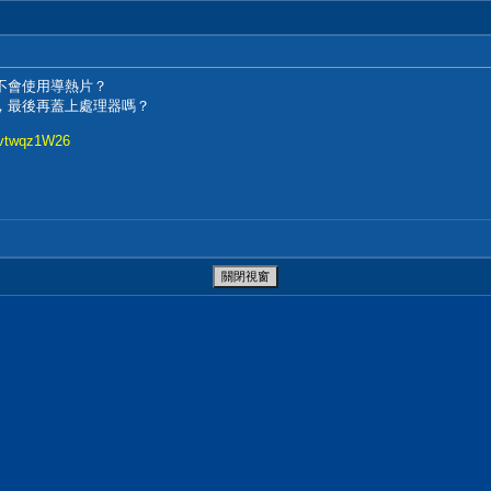
不會使用導熱片？
，最後再蓋上處理器嗎？
fvtwqz1W26