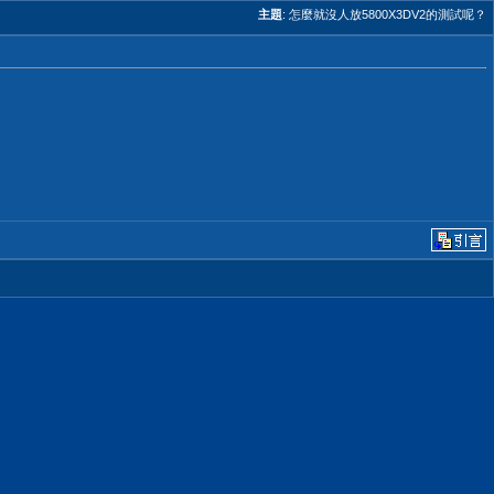
主題
:
怎麼就沒人放5800X3DV2的測試呢？