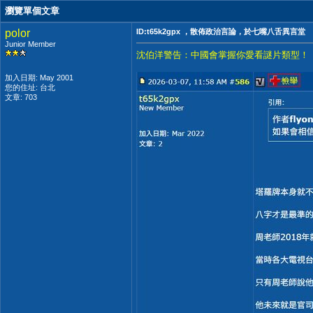
瀏覽單個文章
polor
ID:t65k2gpx ，散佈政治言論，於七嘴八舌異言堂
Junior Member
沈伯洋警告：中國會掌握你愛看謎片類型！
加入日期: May 2001
您的住址: 台北
文章: 703