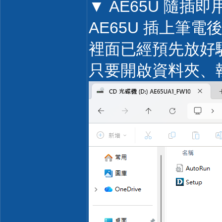
▼ AE65U 隨
AE65U 插上筆電
裡面已經預先放好驅動
只要開啟資料夾、執