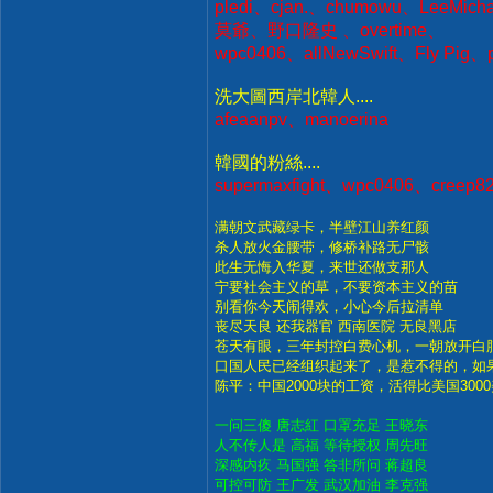
pledi、cjan.、chumowu、LeeMi
莫爺、野口隆史 、overtime、
wpc0406、allNewSwift、Fly Pig
洗大圖西岸北韓人....
afeaanpv、manoerina
韓國的粉絲....
supermaxfight、wpc0406、creep
满朝文武藏绿卡，半壁江山养红颜
杀人放火金腰带，修桥补路无尸骸
此生无悔入华夏，来世还做支那人
宁要社会主义的草，不要资本主义的苗
别看你今天闹得欢，小心今后拉清单
丧尽天良 还我器官 西南医院 无良黑店
苍天有眼，三年封控白费心机，一朝放开白
口国人民已经组织起来了，是惹不得的，如
陈平：中国2000块的工资，活得比美国300
一问三傻 唐志紅 口罩充足 王晓东
人不传人是 高福 等待授权 周先旺
深感内疚 马国强 答非所问 蒋超良
可控可防 王广发 武汉加油 李克强