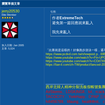
瀏覽單個文章
jerry20530
引用:
Elite Member
作者
ExtremeTech
避免第一篇回應就來亂入
我先來亂入
加入日期: Jan 2005
文章: 5,024
「比賽就是這樣的！好像跑步游泳一樣，還
https://www.pcdvd.com.tw/showpost.p...6
https://www.youtube.com/watch?v=Ftn-U
https://www.youtube.com/watch?v=COrl
https://lian-li.com/zh-TW/product/lancool-20
__________________
西岸北韓人精神分裂洗板假帳號集團
AirStorms、LDSKINGII、tvt、rcac
TACOCITY、YorkHapy、CPAP 三
hill456789、lifaung、healthfirs