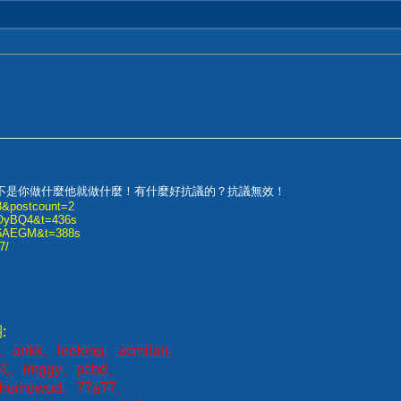
不是你做什麼他就做什麼！有什麼好抗議的？抗議無效！
98&postcount=2
POyBQ4&t=436s
7X6AEGM&t=388s
7/
:
k、ankk、leeking、acmilan、
代、imggy、pcbd、
t.、chumowud、77a77、