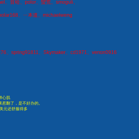
chael、音哈、polor、蠻荒、smoguli、
、polar168、ㄧ本道、michaelweng
8276、spring91811、Skymaker、cd1971、venon0916
肺心肌
果惹翻了，是不好办的。
0美元还舒服得多