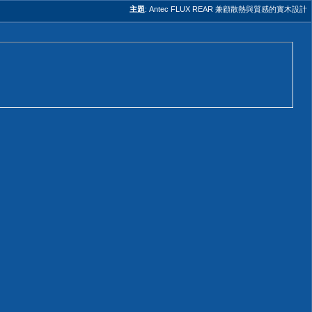
主題
:
Antec FLUX REAR 兼顧散熱與質感的實木設計