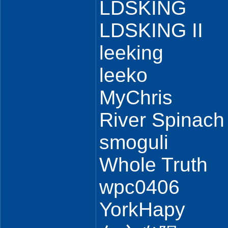
LDSKING
LDSKING II
leeking
leeko
MyChris
River Spinach
smoguli
Whole Truth
wpc0406
YorkHapy