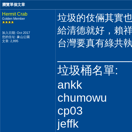
瀏覽單個文章
Hermit Crab
垃圾的伎倆其實
Golden Member
給清德就好，賴
加入日期: Oct 2017
您的住址: 象山公園
台灣要真有綠共
文章: 2,895
___________
垃圾桶名單:
ankk
chumowu
cp03
jeffk