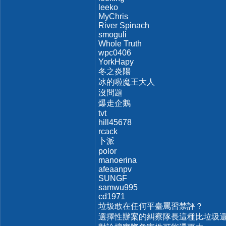
leeko
MyChris
River Spinach
smoguli
Whole Truth
wpc0406
YorkHapy
冬之炎陽
冰的啦魔王大人
沒問題
爆走企鵝
tvt
hill45678
rcack
卜派
polor
manoerina
afeaanpv
SUNGF
samwu995
cd1971
垃圾敢在任何平臺罵習禁評？
選擇性辦案的糾察隊長這種比垃圾還