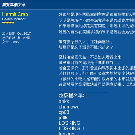
瀏覽單個文章
Hermit Crab
姓蕭的是現任國民黨副主席還很積極推動X
Golden Member
明明是垃圾們不敢去深究是不是共諜案才對
如果這條舔共線路真有問題，那鄭主席的光
姓鄭的自己在美國承認如果不是鄭習會她也
加入日期: Oct 2017
您的住址: 象山公園
還有雲朵般的大手這種肉麻話，
文章: 2,895
垃圾們是忘了還是不敢想起來？
至於淩遲國民黨，不是沒人看得出來:
國民黨目前的處境是「進退維谷」。
若全面深究，恐引發黨內馬系與本土派的撕
若輕輕放下，則可能引發黨內對於制度與紀
（被關的比較大尾都能引以為榮的本來就是
後續發展仍高度取決於司法調查結果，以及
__________________
垃圾桶名單:
ankk
chumowu
cp03
jeffk
LDSKING
LDSKING II
leeking