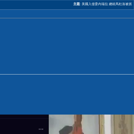
主題
:
美國入侵委內瑞拉 總統馬杜洛被抓