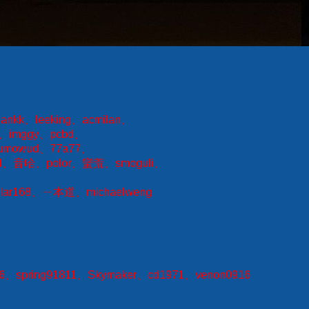
、ankk、leeking、acmilan、
、imggy、pcbd、
、chumowud、77a77、
hael、音哈、polor、蠻荒、smoguli、
polar168、ㄧ本道、michaelweng
76、spring91811、Skymaker、cd1971、venon0916