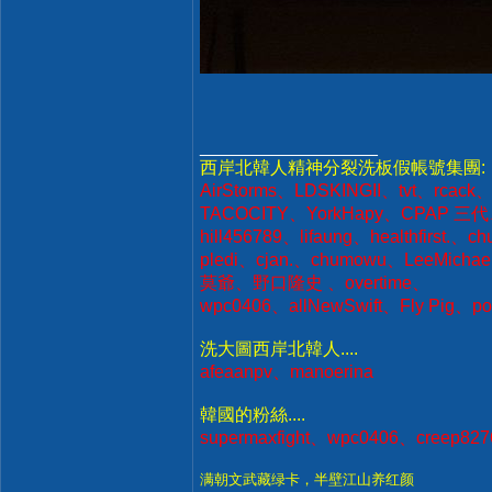
__________________
西岸北韓人精神分裂洗板假帳號集團:
AirStorms、LDSKINGII、tvt、rcack
TACOCITY、YorkHapy、CPAP 三代
hill456789、lifaung、healthfirst.
pledi、cjan.、chumowu、LeeMic
莫爺、野口隆史 、overtime、
wpc0406、allNewSwift、Fly Pig、
洗大圖西岸北韓人....
afeaanpv、manoerina
韓國的粉絲....
supermaxfight、wpc0406、creep82
满朝文武藏绿卡，半壁江山养红颜