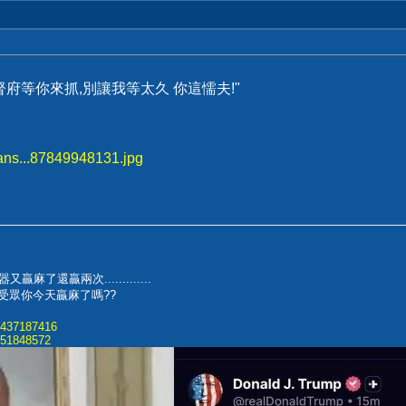
府等你來抓,別讓我等太久 你這懦夫!"
eans...87849948131.jpg
還贏兩次.............
受眾你今天贏麻了嗎??
5437187416
951848572