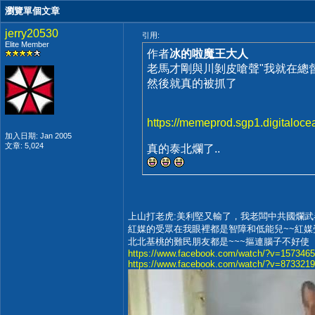
瀏覽單個文章
jerry20530
引用:
Elite Member
作者
冰的啦魔王大人
老馬才剛與川剝皮嗆聲"我就在總督
然後就真的被抓了
https://memeprod.sgp1.digitaloc
加入日期: Jan 2005
文章: 5,024
真的泰北爛了..
上山打老虎:美利堅又輸了，我老闆中共國爛武器又贏麻了
紅媒的受眾在我眼裡都是智障和低能兒~~紅媒
北北基桃的難民朋友都是~~~摳連腦子不好使
https://www.facebook.com/watch/?v=157346
https://www.facebook.com/watch/?v=873321