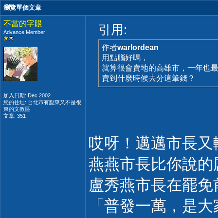
瀏覽單個文章
不當的字眼
引用:
Advance Member
作者
warlordean
用點腦好嗎，
就算很會賣地的高雄市，一年也最
賣到什麼時候去分這筆錢？
加入日期: Dec 2002
您的住址: 台北市有點東又不是很
東的文教區
文章: 351
哎呀！邁邁市長又
燕燕市長比你說的
盧秀燕市長在罷免
「普發一萬，是大