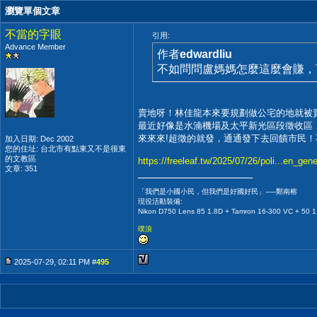
瀏覽單個文章
不當的字眼
引用:
Advance Member
作者
edwardliu
不如問問盧媽媽怎麼這麼會賺，
賣地呀！林佳龍本來要規劃做公宅的地就被
最近好像是水湳機場及太平新光區段徵收區，
來來來!超徵的就發，通通發下去回饋市民
加入日期: Dec 2002
您的住址: 台北市有點東又不是很東
的文教區
https://freeleaf.tw/2025/07/26/poli...en_gene
文章: 351
__________________
「我們是小國小民，但我們是好國好民」-----鄭南榕
現役活動裝備:
Nikon D750 Lens 85 1.8D + Tamron 16-300 VC + 50 1
噗浪
2025-07-29, 02:11 PM #
495