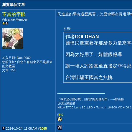
瀏覽單個文章
不當的字眼
民進黨如果有這麼厲害，怎麼會縣市長選舉
Advance Member
引用:
作者
GOLDHAN
難怪民進黨要花那麼多力量來掌
因為太好用了，媒體假報導
加入日期: Dec 2002
您的住址: 台北市有點東又不是很東
讓一堆人討論甚至直接定罪得那
的文教區
文章: 351
台灣詐騙王國當之無愧
__________________
「我們是小國小民，但我們是好國好民」-----鄭南榕
現役活動裝備:
Nikon D750 Lens 85 1.8D + Tamron 16-300 VC + 50 1
噗浪
2024-10-24, 11:08 AM #
1065