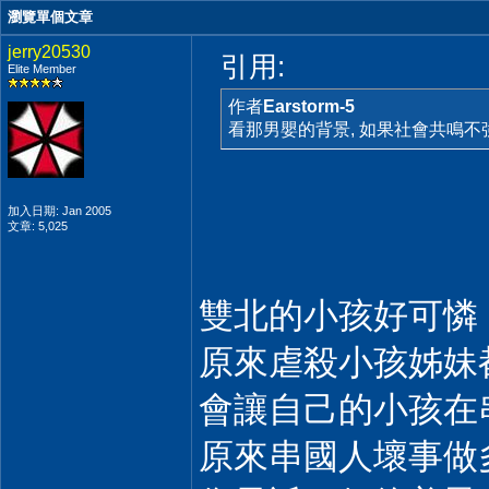
瀏覽單個文章
jerry20530
引用:
Elite Member
作者
Earstorm-5
看那男嬰的背景, 如果社會共鳴不強
加入日期: Jan 2005
文章: 5,025
雙北的小孩好可憐
原來虐殺小孩姊妹
會讓自己的小孩在
原來串國人壞事做