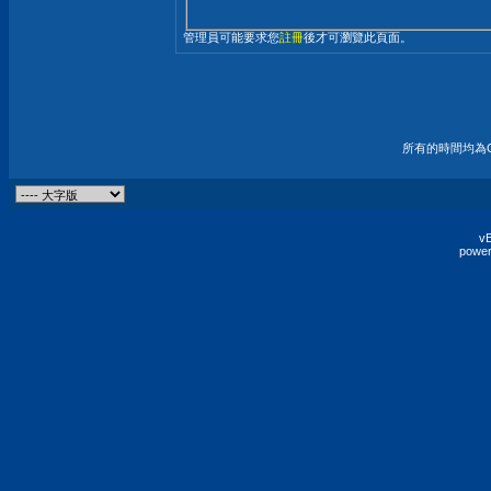
管理員可能要求您
註冊
後才可瀏覽此頁面。
所有的時間均為G
vB
power