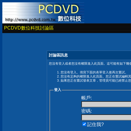
PCDVD數位科技討論區
討論區訊息
您沒有登入或者您沒有權限進入此頁面。這可能有如下幾個
您沒有登入。填寫下面的表單登入後再次嘗試。
您沒有足夠的權限進入此頁面。您正在嘗試編輯
如果您正在嘗試發表文章，管理員可能已經禁止
登入
帳戶:
密碼:
記住我?