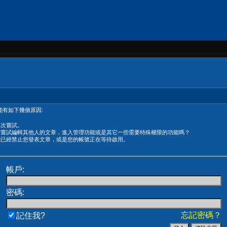
有如下幾個原因:
再次嘗試。
在嘗試編輯其他人的文章，進入管理功能或是其它一些需要特殊權限的功能嗎？
能已經禁止您發表文章，或是您的帳號正在等待啟用。
帳戶:
密碼:
忘記密碼？
記住我?