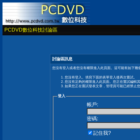
PCDVD數位科技討論區
討論區訊息
您沒有登入或者您沒有權限進入此頁面。這可能有如下幾個
您沒有登入。填寫下面的表單登入後再次嘗試。
您沒有足夠的權限進入此頁面。您正在嘗試編輯
如果您正在嘗試發表文章，管理員可能已經禁止
登入
帳戶:
密碼:
記住我?