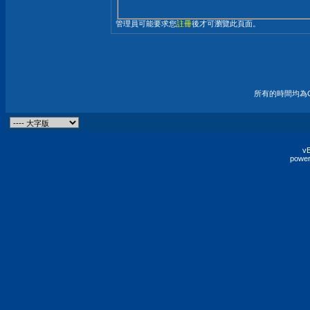
管理員可能要求您
註冊
後才可瀏覽此頁面。
所有的時間均為G
vB
power