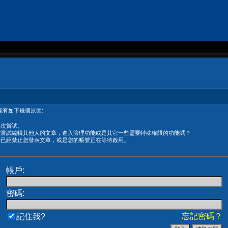
有如下幾個原因:
再次嘗試。
在嘗試編輯其他人的文章，進入管理功能或是其它一些需要特殊權限的功能嗎？
能已經禁止您發表文章，或是您的帳號正在等待啟用。
帳戶:
密碼:
忘記密碼？
記住我?