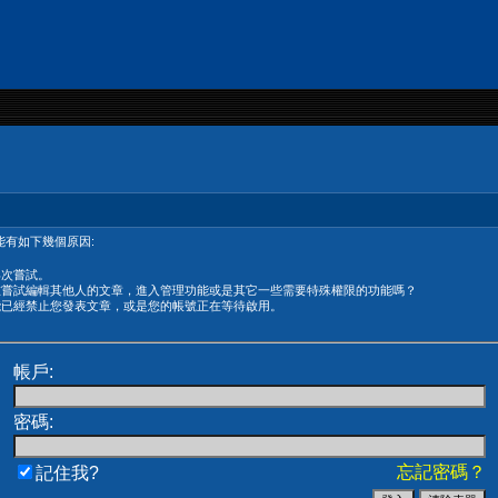
有如下幾個原因:
再次嘗試。
在嘗試編輯其他人的文章，進入管理功能或是其它一些需要特殊權限的功能嗎？
能已經禁止您發表文章，或是您的帳號正在等待啟用。
帳戶:
密碼:
忘記密碼？
記住我?