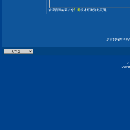
管理員可能要求您
註冊
後才可瀏覽此頁面。
所有的時間均為G
vB
power