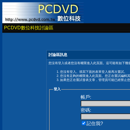
PCDVD數位科技討論區
討論區訊息
您沒有登入或者您沒有權限進入此頁面。這可能有如下幾個
您沒有登入。填寫下面的表單登入後再次嘗試。
您沒有足夠的權限進入此頁面。您正在嘗試編輯
如果您正在嘗試發表文章，管理員可能已經禁止
登入
帳戶:
密碼:
記住我?