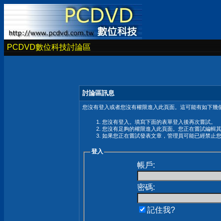
PCDVD數位科技討論區
討論區訊息
您沒有登入或者您沒有權限進入此頁面。這可能有如下幾個
您沒有登入。填寫下面的表單登入後再次嘗試。
您沒有足夠的權限進入此頁面。您正在嘗試編輯
如果您正在嘗試發表文章，管理員可能已經禁止
登入
帳戶:
密碼:
記住我?