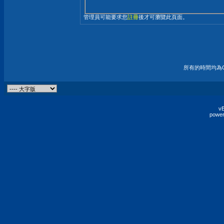
管理員可能要求您
註冊
後才可瀏覽此頁面。
所有的時間均為G
vB
power