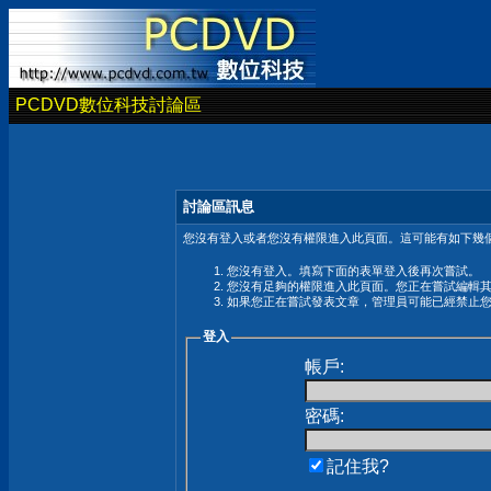
PCDVD數位科技討論區
討論區訊息
您沒有登入或者您沒有權限進入此頁面。這可能有如下幾個
您沒有登入。填寫下面的表單登入後再次嘗試。
您沒有足夠的權限進入此頁面。您正在嘗試編輯
如果您正在嘗試發表文章，管理員可能已經禁止
登入
帳戶:
密碼:
記住我?