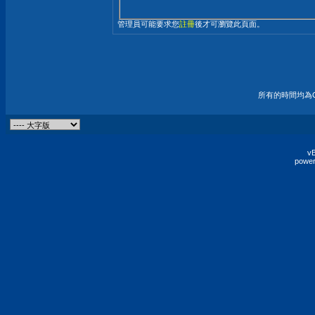
管理員可能要求您
註冊
後才可瀏覽此頁面。
所有的時間均為G
vB
power