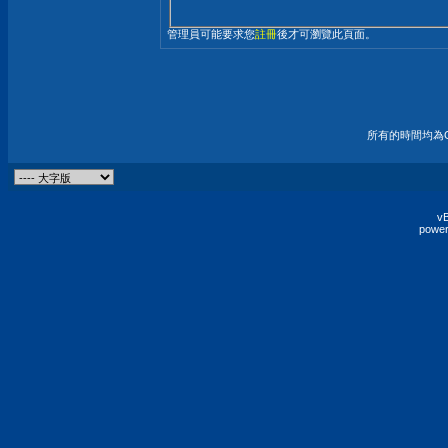
管理員可能要求您
註冊
後才可瀏覽此頁面。
所有的時間均為G
vB
power