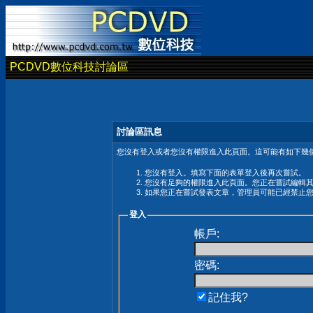
PCDVD數位科技討論區
討論區訊息
您沒有登入或者您沒有權限進入此頁面。這可能有如下幾個
您沒有登入。填寫下面的表單登入後再次嘗試。
您沒有足夠的權限進入此頁面。您正在嘗試編輯
如果您正在嘗試發表文章，管理員可能已經禁止
登入
帳戶:
密碼:
記住我?