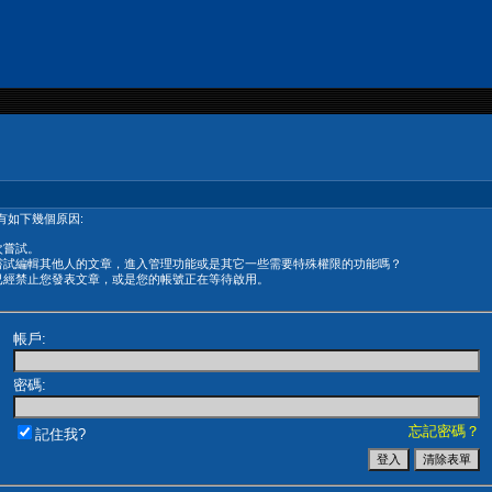
有如下幾個原因:
次嘗試。
嘗試編輯其他人的文章，進入管理功能或是其它一些需要特殊權限的功能嗎？
已經禁止您發表文章，或是您的帳號正在等待啟用。
帳戶:
密碼:
忘記密碼？
記住我?