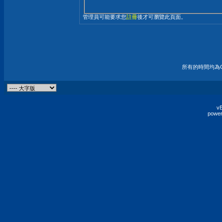
管理員可能要求您
註冊
後才可瀏覽此頁面。
所有的時間均為G
vB
power