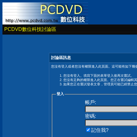
PCDVD數位科技討論區
討論區訊息
您沒有登入或者您沒有權限進入此頁面。這可能有如下幾個
您沒有登入。填寫下面的表單登入後再次嘗試。
您沒有足夠的權限進入此頁面。您正在嘗試編輯
如果您正在嘗試發表文章，管理員可能已經禁止
登入
帳戶:
密碼:
記住我?