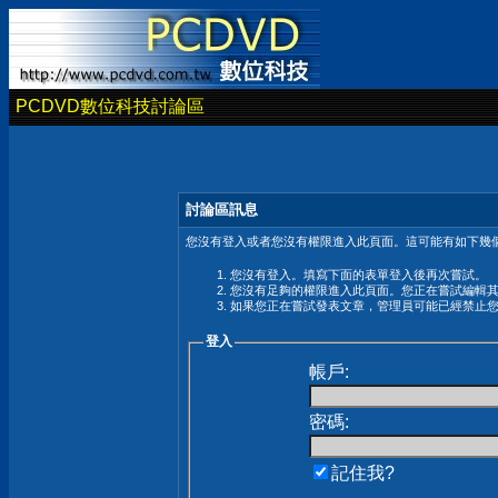
PCDVD數位科技討論區
討論區訊息
您沒有登入或者您沒有權限進入此頁面。這可能有如下幾個
您沒有登入。填寫下面的表單登入後再次嘗試。
您沒有足夠的權限進入此頁面。您正在嘗試編輯
如果您正在嘗試發表文章，管理員可能已經禁止
登入
帳戶:
密碼:
記住我?