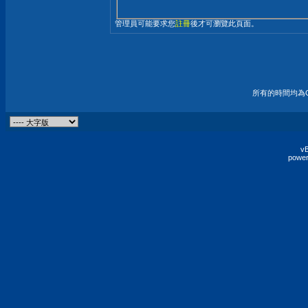
管理員可能要求您
註冊
後才可瀏覽此頁面。
所有的時間均為G
vB
power