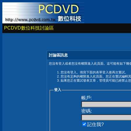
PCDVD數位科技討論區
討論區訊息
您沒有登入或者您沒有權限進入此頁面。這可能有如下幾個
您沒有登入。填寫下面的表單登入後再次嘗試。
您沒有足夠的權限進入此頁面。您正在嘗試編輯
如果您正在嘗試發表文章，管理員可能已經禁止
登入
帳戶:
密碼:
記住我?