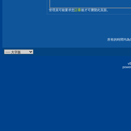
管理員可能要求您
註冊
後才可瀏覽此頁面。
所有的時間均為G
vB
power