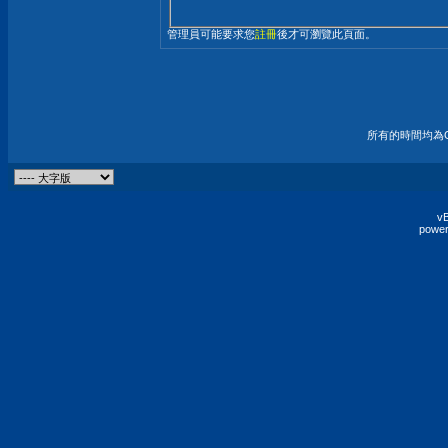
管理員可能要求您
註冊
後才可瀏覽此頁面。
所有的時間均為G
vB
power