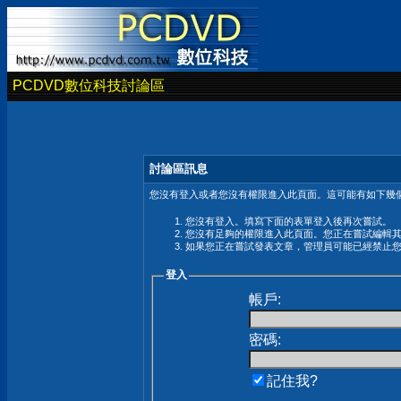
PCDVD數位科技討論區
討論區訊息
您沒有登入或者您沒有權限進入此頁面。這可能有如下幾個
您沒有登入。填寫下面的表單登入後再次嘗試。
您沒有足夠的權限進入此頁面。您正在嘗試編輯
如果您正在嘗試發表文章，管理員可能已經禁止
登入
帳戶:
密碼:
記住我?