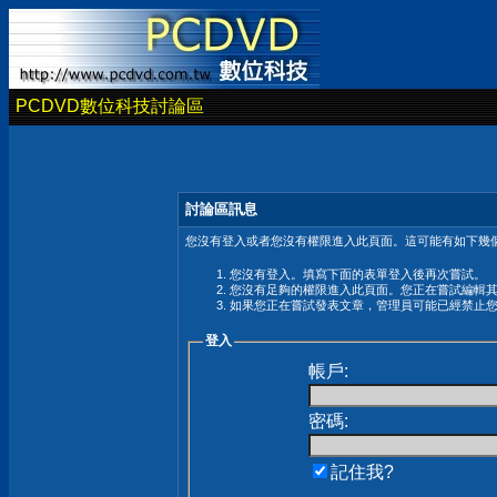
PCDVD數位科技討論區
討論區訊息
您沒有登入或者您沒有權限進入此頁面。這可能有如下幾個
您沒有登入。填寫下面的表單登入後再次嘗試。
您沒有足夠的權限進入此頁面。您正在嘗試編輯
如果您正在嘗試發表文章，管理員可能已經禁止
登入
帳戶:
密碼:
記住我?