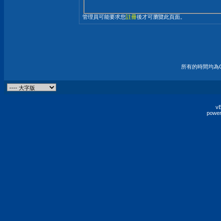
管理員可能要求您
註冊
後才可瀏覽此頁面。
所有的時間均為G
vB
power