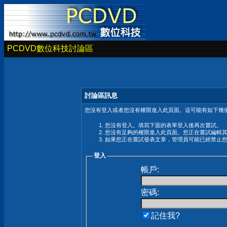
PCDVD數位科技討論區
討論區訊息
您沒有登入或者您沒有權限進入此頁面。這可能有如下幾個
您沒有登入。填寫下面的表單登入後再次嘗試。
您沒有足夠的權限進入此頁面。您正在嘗試編輯
如果您正在嘗試發表文章，管理員可能已經禁止
登入
帳戶:
密碼:
記住我?