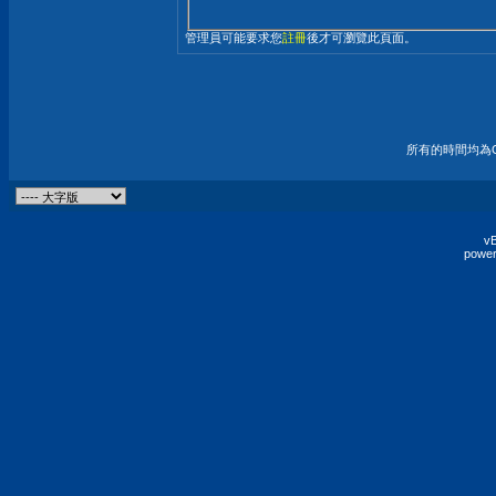
管理員可能要求您
註冊
後才可瀏覽此頁面。
所有的時間均為G
vB
power