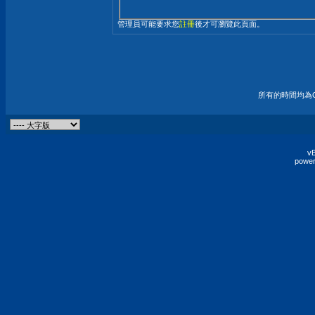
管理員可能要求您
註冊
後才可瀏覽此頁面。
所有的時間均為G
vB
power