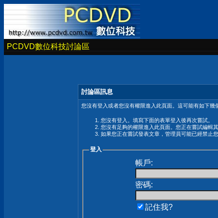
PCDVD數位科技討論區
討論區訊息
您沒有登入或者您沒有權限進入此頁面。這可能有如下幾個
您沒有登入。填寫下面的表單登入後再次嘗試。
您沒有足夠的權限進入此頁面。您正在嘗試編輯
如果您正在嘗試發表文章，管理員可能已經禁止
登入
帳戶:
密碼:
記住我?