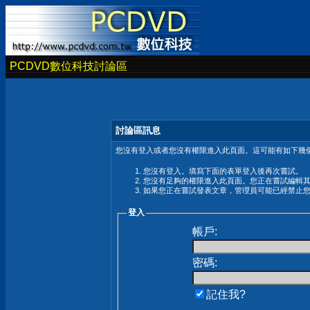
PCDVD數位科技討論區
討論區訊息
您沒有登入或者您沒有權限進入此頁面。這可能有如下幾個
您沒有登入。填寫下面的表單登入後再次嘗試。
您沒有足夠的權限進入此頁面。您正在嘗試編輯
如果您正在嘗試發表文章，管理員可能已經禁止
登入
帳戶:
密碼:
記住我?