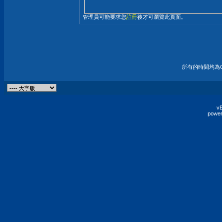
管理員可能要求您
註冊
後才可瀏覽此頁面。
所有的時間均為G
vB
power