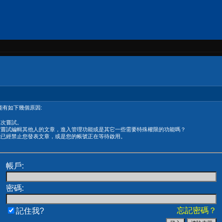
有如下幾個原因:
再次嘗試。
在嘗試編輯其他人的文章，進入管理功能或是其它一些需要特殊權限的功能嗎？
能已經禁止您發表文章，或是您的帳號正在等待啟用。
帳戶:
密碼:
忘記密碼？
記住我?