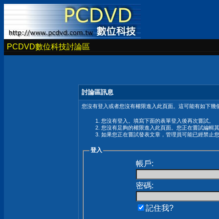
PCDVD數位科技討論區
討論區訊息
您沒有登入或者您沒有權限進入此頁面。這可能有如下幾個
您沒有登入。填寫下面的表單登入後再次嘗試。
您沒有足夠的權限進入此頁面。您正在嘗試編輯
如果您正在嘗試發表文章，管理員可能已經禁止
登入
帳戶:
密碼:
記住我?