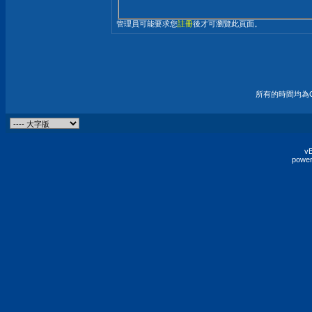
管理員可能要求您
註冊
後才可瀏覽此頁面。
所有的時間均為G
vB
power