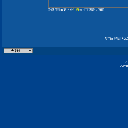
管理員可能要求您
註冊
後才可瀏覽此頁面。
所有的時間均為G
vB
power