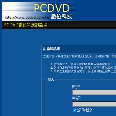
PCDVD數位科技討論區
討論區訊息
您沒有登入或者您沒有權限進入此頁面。這可能有如下幾個
您沒有登入。填寫下面的表單登入後再次嘗試。
您沒有足夠的權限進入此頁面。您正在嘗試編輯
如果您正在嘗試發表文章，管理員可能已經禁止
登入
帳戶:
密碼:
記住我?