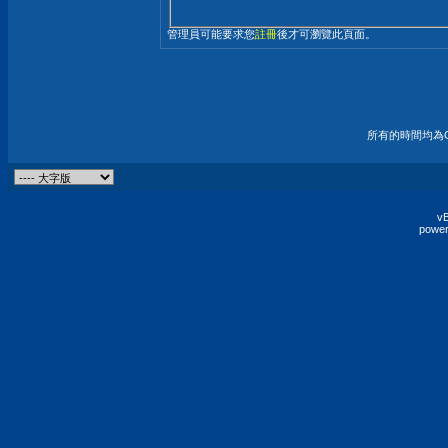
管理員可能要求您
註冊
後才可瀏覽此頁面。
所有的時間均為G
vB
power