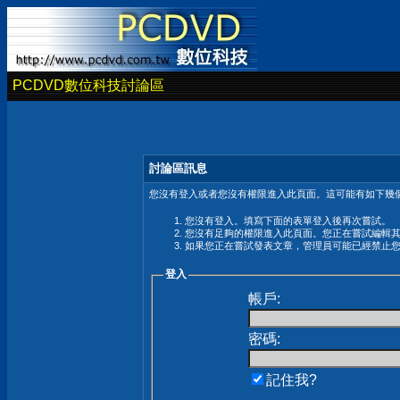
PCDVD數位科技討論區
討論區訊息
您沒有登入或者您沒有權限進入此頁面。這可能有如下幾個
您沒有登入。填寫下面的表單登入後再次嘗試。
您沒有足夠的權限進入此頁面。您正在嘗試編輯
如果您正在嘗試發表文章，管理員可能已經禁止
登入
帳戶:
密碼:
記住我?