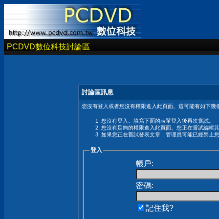
PCDVD數位科技討論區
討論區訊息
您沒有登入或者您沒有權限進入此頁面。這可能有如下幾個
您沒有登入。填寫下面的表單登入後再次嘗試。
您沒有足夠的權限進入此頁面。您正在嘗試編輯
如果您正在嘗試發表文章，管理員可能已經禁止
登入
帳戶:
密碼:
記住我?