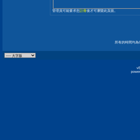
管理員可能要求您
註冊
後才可瀏覽此頁面。
所有的時間均為G
vB
power