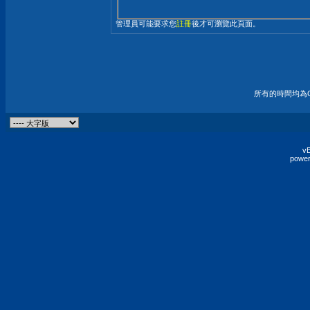
管理員可能要求您
註冊
後才可瀏覽此頁面。
所有的時間均為G
vB
power