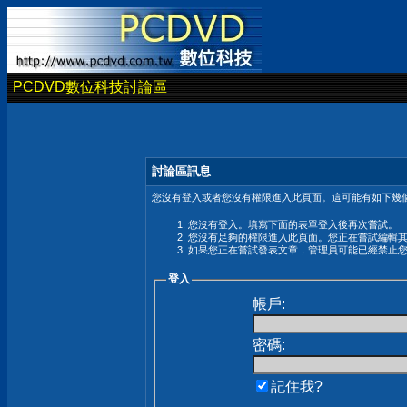
PCDVD數位科技討論區
討論區訊息
您沒有登入或者您沒有權限進入此頁面。這可能有如下幾個
您沒有登入。填寫下面的表單登入後再次嘗試。
您沒有足夠的權限進入此頁面。您正在嘗試編輯
如果您正在嘗試發表文章，管理員可能已經禁止
登入
帳戶:
密碼:
記住我?